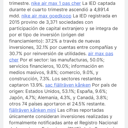
trimestre.
nike air max 1 pas cher
La IED captada
durante el cuarto trimestre ascendió a 4,891.4
mdd.
nike air max goedkoop
La IED registrada en
2015 provino de 3,371 sociedades con
participación de capital extranjero y se integra de
por el tipo de inversión (origen del
financiamiento): 37.2% a través de nuevas
inversiones, 32.1% por cuentas entre compañías y
30.7% por reinversión de utilidades.
air max pas
cher
Por el sector: las manufacturas, 50.0%;
servicios financieros, 10.0%; información en
medios masivos, 9.8%; comercio, 9.0%, y
construcción, 7.3%. Los sectores restantes
captaron 13.9%.
sac fjällräven kånken
Por país de
origen: Estados Unidos, 53.1%; España, 9.6%;
Japón, 4.7%; Alemania, 4.3%, y Canadá, 3.8%;
otros 74 países aportaron el 24.5% restante.
fjällräven kånken mini
Las cifras reportadas
únicamente consideran inversiones realizadas y
formalmente notificadas ante el Registro Nacional