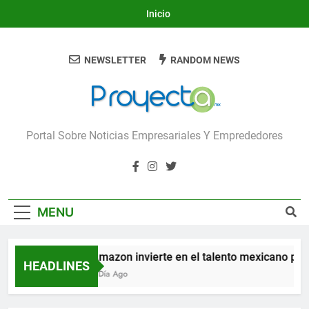
Skip
Inicio
to
content
NEWSLETTER
RANDOM NEWS
Proyecta
Portal Sobre Noticias Empresariales Y Emprededores
MENU
Amazon invierte en el talento mexicano para 
HEADLINES
1 Día Ago