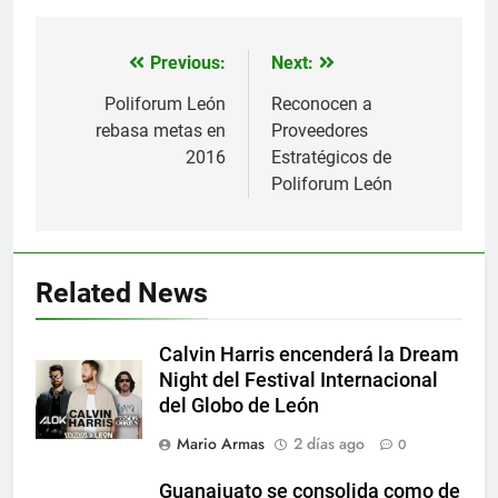
Previous:
Next:
Navegación
de
Poliforum León
Reconocen a
rebasa metas en
Proveedores
entradas
2016
Estratégicos de
Poliforum León
Related News
Calvin Harris encenderá la Dream
Night del Festival Internacional
del Globo de León
Mario Armas
2 días ago
0
Guanajuato se consolida como de