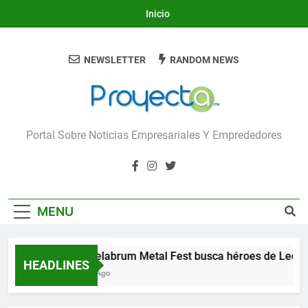
Skip
Inicio
to
content
NEWSLETTER
RANDOM NEWS
Proyecta
Portal Sobre Noticias Empresariales Y Emprededores
MENU
Candelabrum Metal Fest busca héroes de León
HEADLINES
2 Días Ago