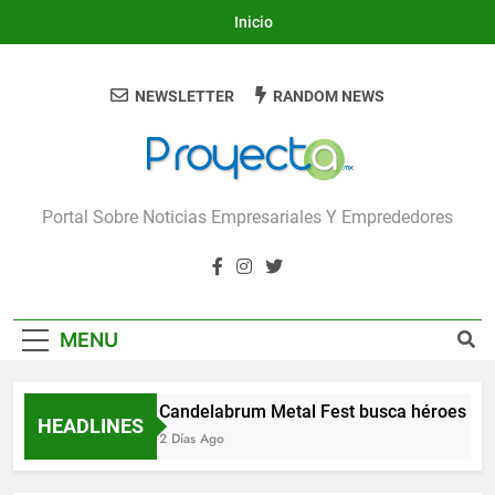
Skip
Inicio
to
content
NEWSLETTER
RANDOM NEWS
Proyecta
Portal Sobre Noticias Empresariales Y Emprededores
MENU
Candelabrum Metal Fest busca héroes de
HEADLINES
2 Días Ago