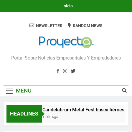
Skip
Inicio
to
content
NEWSLETTER
RANDOM NEWS
Proyecta
Portal Sobre Noticias Empresariales Y Emprededores
MENU
Candelabrum Metal Fest busca héroes de
HEADLINES
1 Día Ago