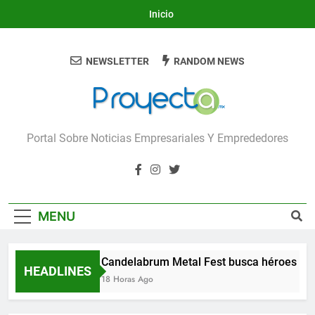
Skip
Inicio
to
content
NEWSLETTER
RANDOM NEWS
Proyecta
Portal Sobre Noticias Empresariales Y Emprededores
MENU
Candelabrum Metal Fest busca héroes de 
HEADLINES
18 Horas Ago