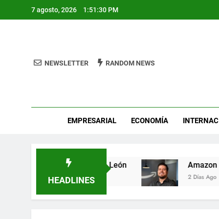
Skip
7 agosto, 2026
1:51:30 PM
to
content
NEWSLETTER
RANDOM NEWS
Pro
EMPRESARIAL
ECONOMÍA
INTERNAC
tal Fest busca héroes de León
Amazon invier
2 Días Ago
HEADLINES