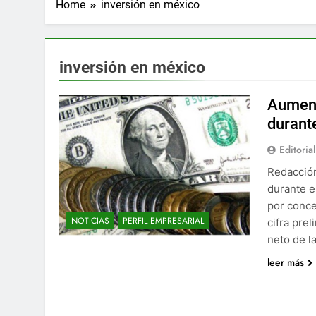
Home
inversión en méxico
inversión en méxico
Aument
durant
Editorial
Redacción
durante e
por conce
NOTICIAS
PERFIL EMPRESARIAL
cifra pre
neto de l
leer más