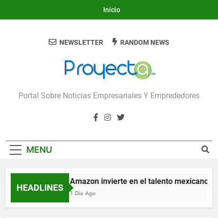
Skip
Inicio
to
content
NEWSLETTER
RANDOM NEWS
Proyecta
Portal Sobre Noticias Empresariales Y Emprededores
MENU
Amazon invierte en el talento mexicano par
HEADLINES
1 Día Ago