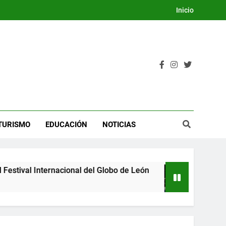
Inicio
TURISMO
EDUCACIÓN
NOTICIAS
tival Internacional del Globo de León
Guanajua
2 Días Ago