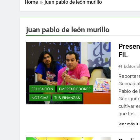
Home
juan pablo de león murillo
juan pablo de león murillo
Presen
FIL
Editorial
Reportera
Guanajuat
EDUCACIÓN
EMPRENDEDORES
Pablo de 
NOTICIAS
TUS FINANZAS
Güerquito
cultivar 
que los…
leer más