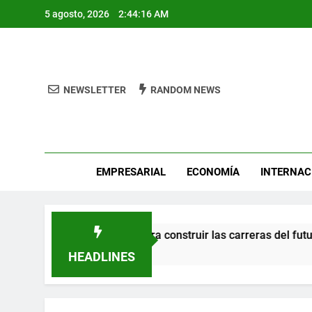
Skip
5 agosto, 2026
2:44:16 AM
to
content
NEWSLETTER
RANDOM NEWS
Pro
EMPRESARIAL
ECONOMÍA
INTERNAC
n el talento mexicano para construir las carreras del futuro
HEADLINES