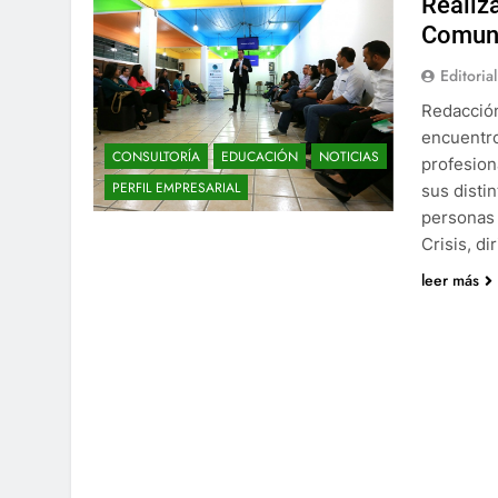
Realiz
Comun
Editorial
Redacción
encuentro
CONSULTORÍA
EDUCACIÓN
NOTICIAS
profesion
PERFIL EMPRESARIAL
sus disti
personas 
Crisis, d
leer más