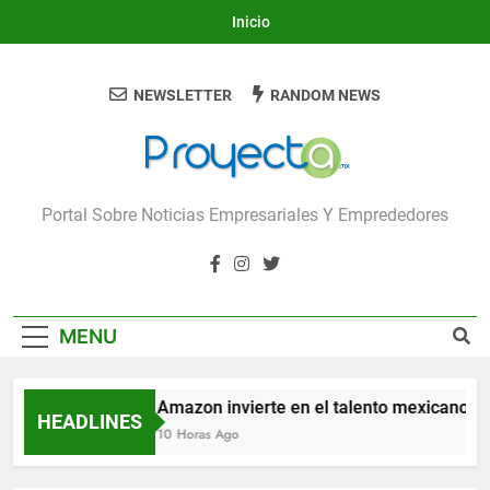
Skip
Inicio
to
content
NEWSLETTER
RANDOM NEWS
Proyecta
Portal Sobre Noticias Empresariales Y Emprededores
MENU
Amazon invierte en el talento mexicano par
HEADLINES
10 Horas Ago