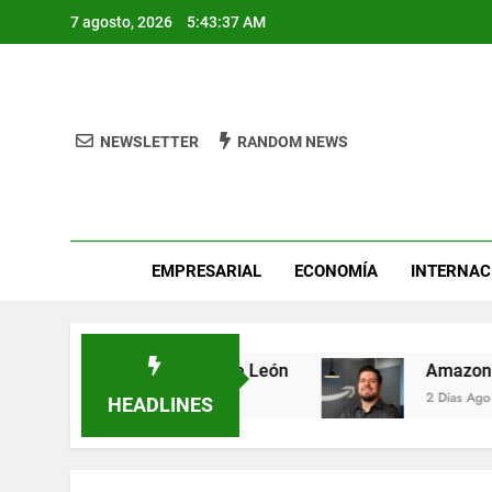
Skip
7 agosto, 2026
5:43:37 AM
to
content
NEWSLETTER
RANDOM NEWS
Pro
EMPRESARIAL
ECONOMÍA
INTERNAC
etal Fest busca héroes de León
Amazon invie
2 Días Ago
HEADLINES