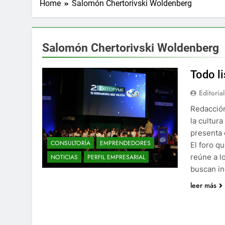
Home
Salomón Chertorivski Woldenberg
Salomón Chertorivski Woldenberg
Todo l
Editorial
Redacción
la cultur
presenta 
CONSULTORÍA
EMPRENDEDORES
El foro q
reúne a l
NOTICIAS
PERFIL EMPRESARIAL
buscan in
leer más