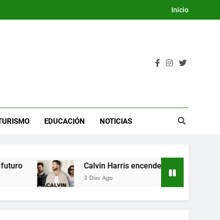
Inicio
TURISMO
EDUCACIÓN
NOTICIAS
ro
Calvin Harris encenderá la Dream Night del
3 Días Ago