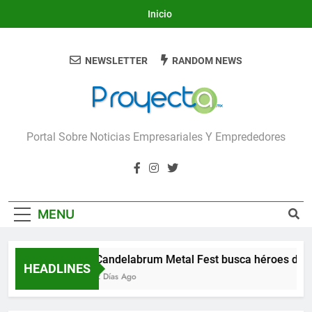
Skip
Inicio
to
content
NEWSLETTER
RANDOM NEWS
Proyecta
Portal Sobre Noticias Empresariales Y Emprededores
MENU
Candelabrum Metal Fest busca héroes de L
HEADLINES
2 Días Ago