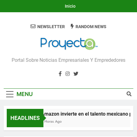
Skip
Inicio
to
content
NEWSLETTER
RANDOM NEWS
Proyecta
Portal Sobre Noticias Empresariales Y Emprededores
MENU
Amazon invierte en el talento mexicano para 
HEADLINES
7 Horas Ago