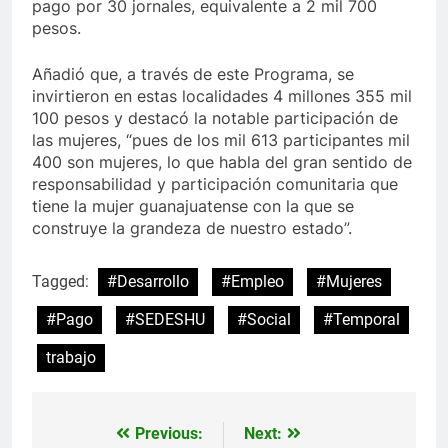
pago por 30 jornales, equivalente a 2 mil 700
pesos.
Añadió que, a través de este Programa, se
invirtieron en estas localidades 4 millones 355 mil
100 pesos y destacó la notable participación de
las mujeres, “pues de los mil 613 participantes mil
400 son mujeres, lo que habla del gran sentido de
responsabilidad y participación comunitaria que
tiene la mujer guanajuatense con la que se
construye la grandeza de nuestro estado”.
Tagged:
#Desarrollo
#Empleo
#Mujeres
#Pago
#SEDESHU
#Social
#Temporal
trabajo
Previous:
Next:
Navegación