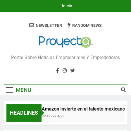
Skip
Inicio
to
content
NEWSLETTER
RANDOM NEWS
Proyecta
Portal Sobre Noticias Empresariales Y Emprededores
MENU
Amazon invierte en el talento mexicano para
HEADLINES
22 Horas Ago