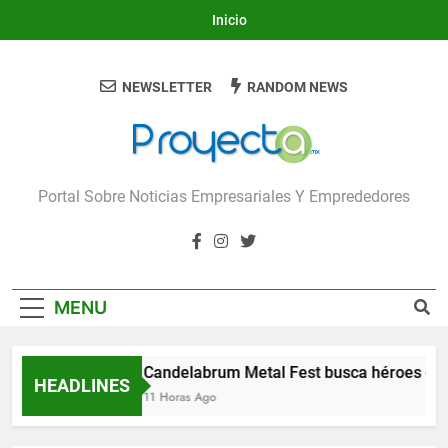
Skip
Inicio
to
content
NEWSLETTER
RANDOM NEWS
Proyecta
Portal Sobre Noticias Empresariales Y Emprededores
MENU
Candelabrum Metal Fest busca héroes de 
HEADLINES
11 Horas Ago