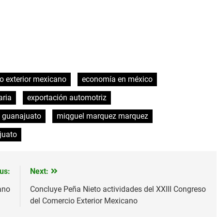
o exterior mexicano
economía en méxico
aria
exportación automotriz
 guanajuato
miqguel marquez marquez
juato
us:
Next:
ano
Concluye Peña Nieto actividades del XXIII Congreso
del Comercio Exterior Mexicano