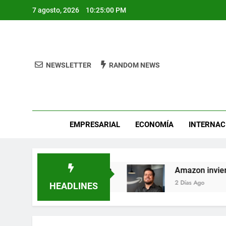
Skip
7 agosto, 2026
10:25:01 PM
to
content
NEWSLETTER
RANDOM NEWS
Pro
EMPRESARIAL
ECONOMÍA
INTERNAC
ca héroes de León
Amazon invierte en el tale
2 Días Ago
HEADLINES