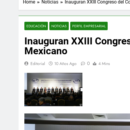
Home
Noticias
Inauguran XXIII Congreso del C
EDUCACIÓN
NOTICIAS
PERFIL EMPRESARIAL
Inauguran XXIII Congres
Mexicano
0
Editorial
10 Años Ago
4 Mins