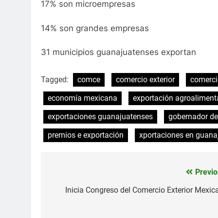
17% son microempresas
14% son grandes empresas
31 municipios guanajuatenses exportan
Tagged:
comce
comercio exterior
comerci
economía mexicana
exportación agroaliment
exportaciones guanajuatenses
gobernador de
premios e exportación
xportaciones en guana
Previo
Navegación
de
Inicia Congreso del Comercio Exterior Mexic
entradas