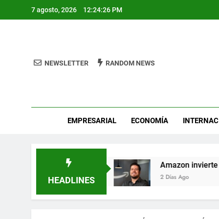
Skip
7 agosto, 2026
12:24:28 PM
to
content
NEWSLETTER
RANDOM NEWS
Pro
EMPRESARIAL
ECONOMÍA
INTERNAC
 de León
Amazon invierte en el talento mexica
2 Días Ago
HEADLINES