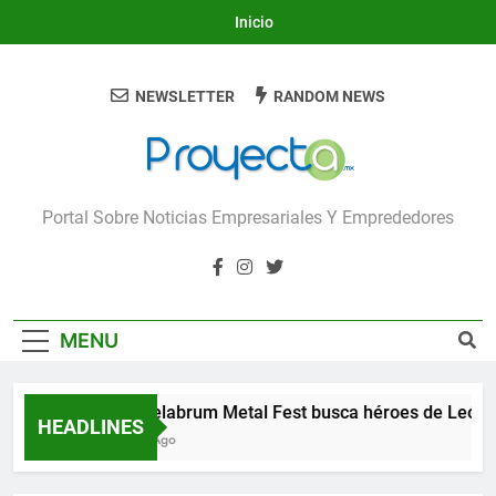
Skip
Inicio
to
content
NEWSLETTER
RANDOM NEWS
Proyecta
Portal Sobre Noticias Empresariales Y Emprededores
MENU
Candelabrum Metal Fest busca héroes de León
HEADLINES
3 Días Ago