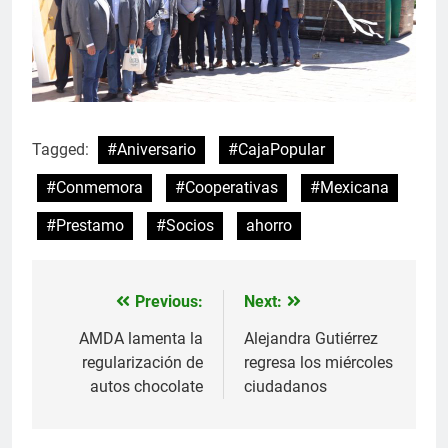
Tagged:
#Aniversario
#CajaPopular
#Conmemora
#Cooperativas
#Mexicana
#Prestamo
#Socios
ahorro
Previous:
Next:
Navegación
de
AMDA lamenta la
Alejandra Gutiérrez
regularización de
regresa los miércoles
entradas
autos chocolate
ciudadanos