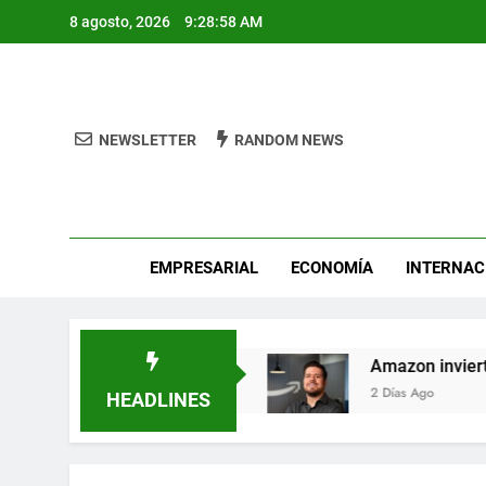
Skip
8 agosto, 2026
9:28:59 AM
to
content
NEWSLETTER
RANDOM NEWS
Pro
EMPRESARIAL
ECONOMÍA
INTERNAC
éroes de León
Amazon invierte en el talento 
2 Días Ago
HEADLINES