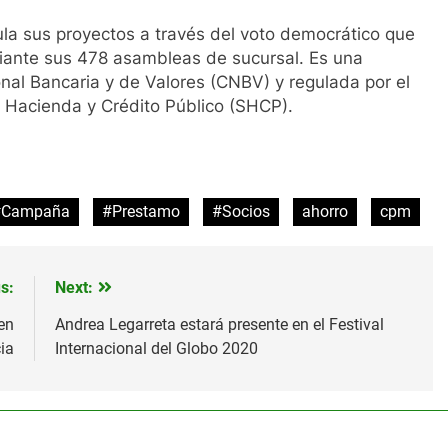
ula sus proyectos a través del voto democrático que
iante sus 478 asambleas de sucursal. Es una
onal Bancaria y de Valores (CNBV) y regulada por el
e Hacienda y Crédito Público (SHCP).
#Campaña
#Prestamo
#Socios
ahorro
cpm
s:
Next:
en
Andrea Legarreta estará presente en el Festival
ia
Internacional del Globo 2020