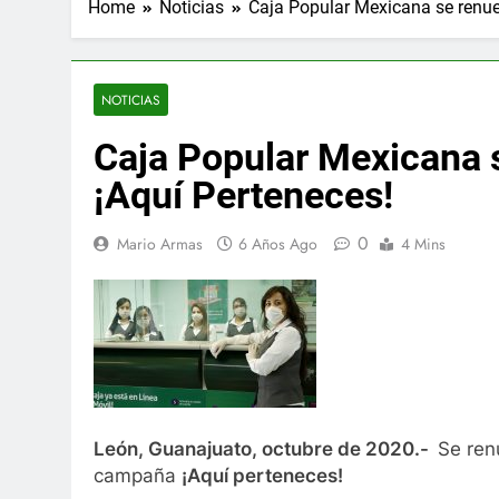
Home
Noticias
Caja Popular Mexicana se renue
NOTICIAS
Caja Popular Mexicana 
¡Aquí Perteneces!
0
Mario Armas
6 Años Ago
4 Mins
León, Guanajuato, octubre de 2020.-
Se ren
campaña
¡Aquí perteneces!