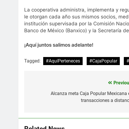
La cooperativa administra, implementa y reg
le otorgan cada año sus mismos socios, med
institución supervisada por la Comisión Naci
Banco de México (Banxico) y la Secretaría d
¡Aquí juntos salimos adelante!
Tagged:
#AquíPerteneces
#CajaPopular
Previou
Navegación
de
Alcanza meta Caja Popular Mexicana 
transacciones a distanc
entradas
Related News