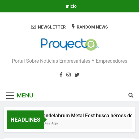
Skip
Inicio
to
content
NEWSLETTER
RANDOM NEWS
Proyecta
Portal Sobre Noticias Empresariales Y Emprededores
MENU
Candelabrum Metal Fest busca héroes de Le
HEADLINES
2 Días Ago