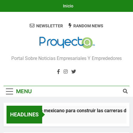
Skip
Inicio
to
content
NEWSLETTER
RANDOM NEWS
Proyecta
Portal Sobre Noticias Empresariales Y Emprededores
MENU
ierte en el talento mexicano para construir las carreras del f
HEADLINES