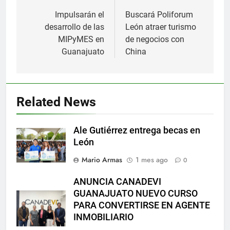
de
Impulsarán el
Buscará Poliforum
desarrollo de las
León atraer turismo
entradas
MIPyMES en
de negocios con
Guanajuato
China
Related News
Ale Gutiérrez entrega becas en
León
Mario Armas
1 mes ago
0
ANUNCIA CANADEVI
GUANAJUATO NUEVO CURSO
PARA CONVERTIRSE EN AGENTE
INMOBILIARIO