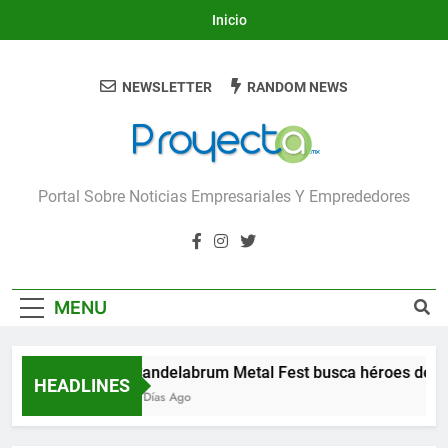
Skip
Inicio
to
content
NEWSLETTER
RANDOM NEWS
Proyecta
Portal Sobre Noticias Empresariales Y Emprededores
MENU
Candelabrum Metal Fest busca héroes de Le
HEADLINES
2 Días Ago