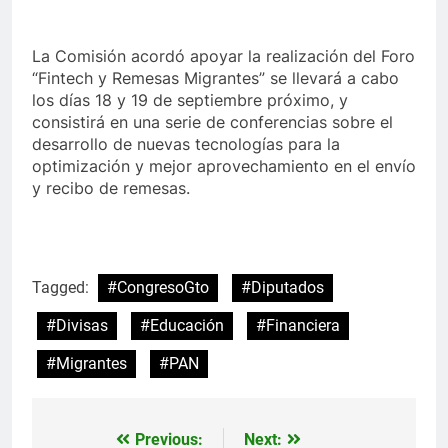
La Comisión acordó apoyar la realización del Foro
“Fintech y Remesas Migrantes” se llevará a cabo
los días 18 y 19 de septiembre próximo, y
consistirá en una serie de conferencias sobre el
desarrollo de nuevas tecnologías para la
optimización y mejor aprovechamiento en el envío
y recibo de remesas.
Tagged:
#CongresoGto
#Diputados
#Divisas
#Educación
#Financiera
#Migrantes
#PAN
Previous:
Next:
Navegación