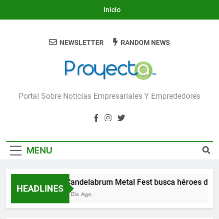
Skip
Inicio
to
content
NEWSLETTER
RANDOM NEWS
Proyecta
Portal Sobre Noticias Empresariales Y Emprededores
MENU
Candelabrum Metal Fest busca héroes de L
HEADLINES
1 Día Ago