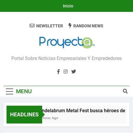
Skip
Inicio
to
content
NEWSLETTER
RANDOM NEWS
Proyecta
Portal Sobre Noticias Empresariales Y Emprededores
MENU
Candelabrum Metal Fest busca héroes de Leó
HEADLINES
18 Horas Ago