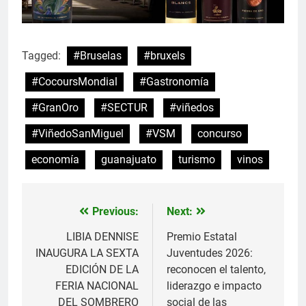
Tagged:
#Bruselas
#bruxels
#CocoursMondial
#Gastronomía
#GranOro
#SECTUR
#viñedos
#ViñedoSanMiguel
#VSM
concurso
economía
guanajuato
turismo
vinos
Previous:
Next:
Navegación
de
LIBIA DENNISE
Premio Estatal
INAUGURA LA SEXTA
Juventudes 2026:
entradas
EDICIÓN DE LA
reconocen el talento,
FERIA NACIONAL
liderazgo e impacto
DEL SOMBRERO
social de las