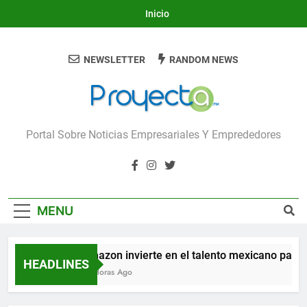
Skip
Inicio
to
content
NEWSLETTER
RANDOM NEWS
Proyecta
Portal Sobre Noticias Empresariales Y Emprededores
MENU
Amazon invierte en el talento mexicano para cons
HEADLINES
15 Horas Ago