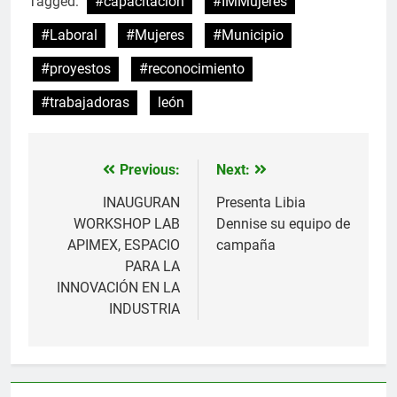
Tagged:
#capacitación
#IMMujeres
#Laboral
#Mujeres
#Municipio
#proyestos
#reconocimiento
#trabajadoras
león
Previous:
Next:
Navegación
de
INAUGURAN
Presenta Libia
WORKSHOP LAB
Dennise su equipo de
entradas
APIMEX, ESPACIO
campaña
PARA LA
INNOVACIÓN EN LA
INDUSTRIA