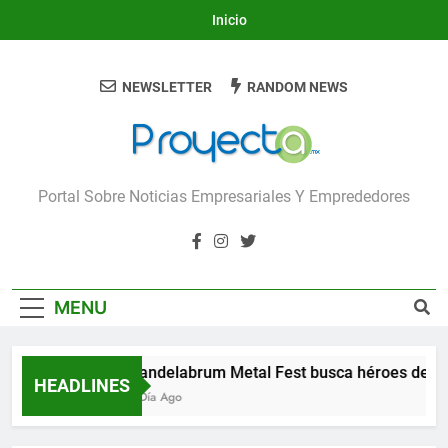
Skip
Inicio
to
content
NEWSLETTER
RANDOM NEWS
Proyecta
Portal Sobre Noticias Empresariales Y Emprededores
MENU
Candelabrum Metal Fest busca héroes de Le
HEADLINES
1 Día Ago