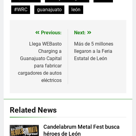
#WRC
guanajuato
león
Previous:
Next:
Navegación
de
Llega WEBasto
Más de 5 millones
Charging a
llegaron a la Feria
entradas
Guanajuato Capital
Estatal de León
para fabricar
cargadores de autos
eléctricos
Related News
Candelabrum Metal Fest busca
héroes de León