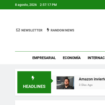
Skip
8 agosto, 2026
2:57:18 PM
to
content
NEWSLETTER
RANDOM NEWS
Pro
EMPRESARIAL
ECONOMÍA
INTERNAC
roes de León
Amazon invierte en el talento me
3 Días Ago
HEADLINES