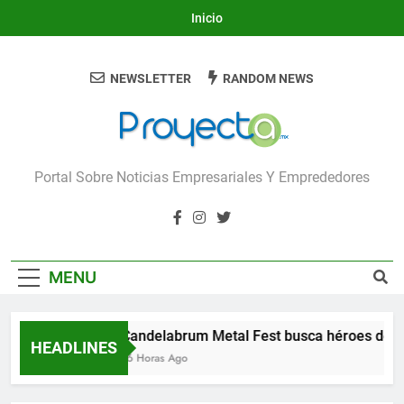
Skip
Inicio
to
content
NEWSLETTER
RANDOM NEWS
Proyecta
Portal Sobre Noticias Empresariales Y Emprededores
MENU
Candelabrum Metal Fest busca héroes de L
HEADLINES
16 Horas Ago