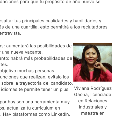
daciones para que tu propósito de año nuevo se
esaltar tus principales cualidades y habilidades y
 de una cuartilla, esto permitirá a los reclutadores
entrevista.
as: aumentará las posibilidades de
er una nueva vacante.
nto: habrá más probabilidades de
tes.
u objetivo muchas personas
nciones que realizan, evítalo los
obre la trayectoria del candidato.
Viviana Rodríguez
idiomas te permite tener un plus
Gaona, licenciada
en Relaciones
y por hoy son una herramienta muy
Industriales y
s, actualiza tu curriculum en
maestra en
s. Hay plataformas como Linkedln,