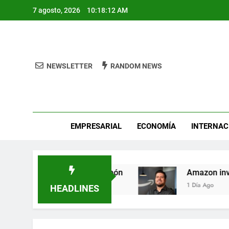
Skip
7 agosto, 2026
10:18:13 AM
to
content
NEWSLETTER
RANDOM NEWS
Pro
EMPRESARIAL
ECONOMÍA
INTERNAC
st busca héroes de León
Amazon invierte en 
1 Día Ago
HEADLINES