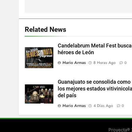
entradas
Related News
Candelabrum Metal Fest busca
héroes de León
Mario Armas
8 Horas Ago
0
Guanajuato se consolida como
los mejores estados vitivinicol
del país
Mario Armas
4 Días Ago
0
Proyecta®