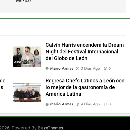
México
Calvin Harris encenderá la Dream
Night del Festival Internacional
del Globo de León
Mario Armas
3 Días Ago
0
 de
Regresa Chefs Latinos a León con
as
lo mejor de la gastronomía de
América Latina
Mario Armas
4 Días Ago
0
 2026. Powered By
.
BlazeThemes