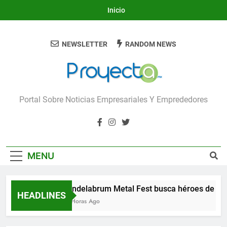
Skip
Inicio
to
content
NEWSLETTER
RANDOM NEWS
Proyecta
Portal Sobre Noticias Empresariales Y Emprededores
MENU
Candelabrum Metal Fest busca héroes de Leó
HEADLINES
15 Horas Ago