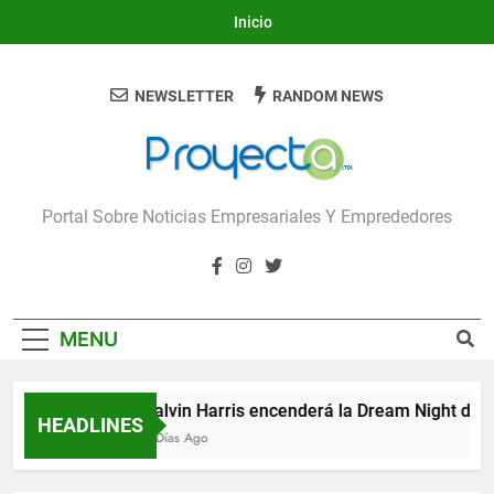
Skip
Inicio
to
content
NEWSLETTER
RANDOM NEWS
Proyecta
Portal Sobre Noticias Empresariales Y Emprededores
MENU
Calvin Harris encenderá la Dream Night del Fest
HEADLINES
2 Días Ago