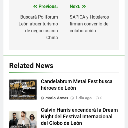
Previous:
Next:
Navegación
de
Buscará Poliforum
SAPICA y Hoteleros
León atraer turismo
firman convenio de
entradas
de negocios con
colaboración
China
Related News
Candelabrum Metal Fest busca
héroes de León
Mario Armas
1 día ago
0
Calvin Harris encenderá la Dream
Night del Festival Internacional
del Globo de León