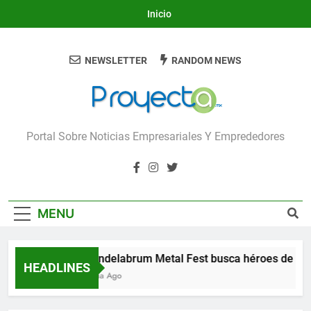
Skip
Inicio
to
content
NEWSLETTER
RANDOM NEWS
Proyecta
Portal Sobre Noticias Empresariales Y Emprededores
MENU
Candelabrum Metal Fest busca héroes de León
HEADLINES
1 Día Ago