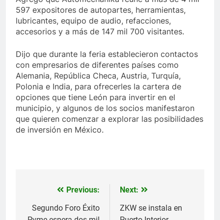
597 expositores de autopartes, herramientas,
lubricantes, equipo de audio, refacciones,
accesorios y a más de 147 mil 700 visitantes.
Dijo que durante la feria establecieron contactos
con empresarios de diferentes países como
Alemania, República Checa, Austria, Turquía,
Polonia e India, para ofrecerles la cartera de
opciones que tiene León para invertir en el
municipio, y algunos de los socios manifestaron
que quieren comenzar a explorar las posibilidades
de inversión en México.
Previous:
Next:
Navegación
de
Segundo Foro Éxito
ZKW se instala en
Pyme espera dos mil
Puerto Interior