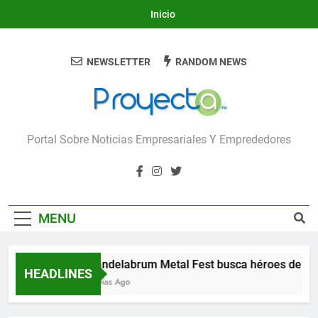
Skip
Inicio
to
content
NEWSLETTER
RANDOM NEWS
Proyecta
Portal Sobre Noticias Empresariales Y Emprededores
MENU
Candelabrum Metal Fest busca héroes de Leó
HEADLINES
3 Días Ago