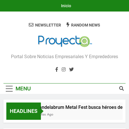
Skip
Inicio
to
content
NEWSLETTER
RANDOM NEWS
Proyecta
Portal Sobre Noticias Empresariales Y Emprededores
MENU
Candelabrum Metal Fest busca héroes de Leó
HEADLINES
3 Días Ago