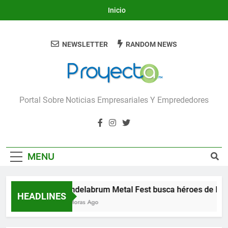
Skip
Inicio
to
content
NEWSLETTER
RANDOM NEWS
Proyecta
Portal Sobre Noticias Empresariales Y Emprededores
MENU
Candelabrum Metal Fest busca héroes de León
HEADLINES
13 Horas Ago