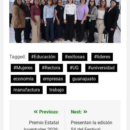
Tagged:
#Educación
#exitosas
#lideres
#Mujeres
#Rectora
#UG
#universidad
economía
empresas
guanajuato
manufactura
trabajo
Previous:
Next:
Navegación
de
Premio Estatal
Presentan la edición
Juventudes 2026:
54 del Festival