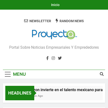
Skip
Inicio
to
content
NEWSLETTER
RANDOM NEWS
Proyecta
Portal Sobre Noticias Empresariales Y Emprededores
MENU
Amazon invierte en el talento mexicano para constr
HEADLINES
15 Horas Ago