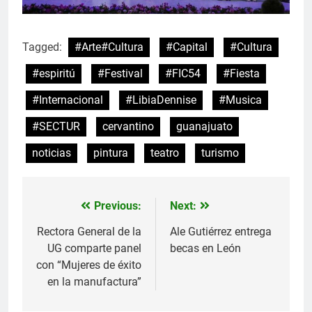
Tagged:
#Arte#Cultura
#Capital
#Cultura
#espiritú
#Festival
#FIC54
#Fiesta
#Internacional
#LibiaDennise
#Musica
#SECTUR
cervantino
guanajuato
noticias
pintura
teatro
turismo
Previous:
Next:
Navegación
de
Rectora General de la
Ale Gutiérrez entrega
UG comparte panel
becas en León
entradas
con “Mujeres de éxito
en la manufactura”