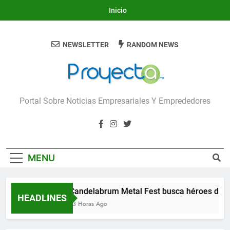
Skip
Inicio
to
content
NEWSLETTER
RANDOM NEWS
Proyecta
Portal Sobre Noticias Empresariales Y Emprededores
MENU
Candelabrum Metal Fest busca héroes de L
HEADLINES
13 Horas Ago