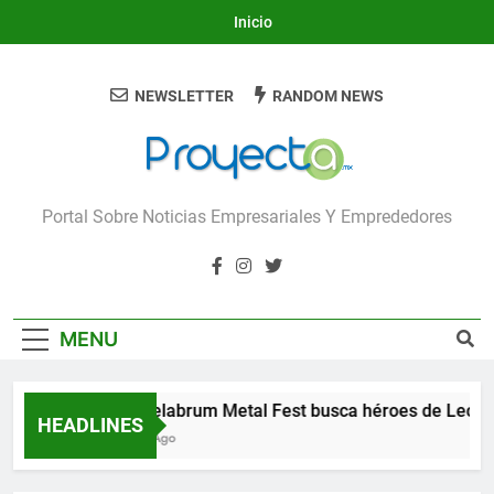
Skip
Inicio
to
content
NEWSLETTER
RANDOM NEWS
Proyecta
Portal Sobre Noticias Empresariales Y Emprededores
MENU
Candelabrum Metal Fest busca héroes de León
HEADLINES
2 Días Ago