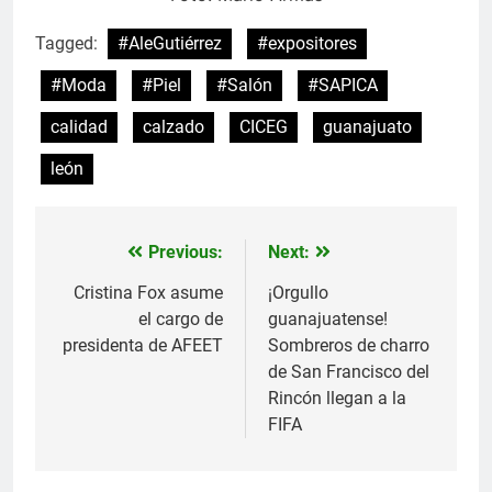
Tagged:
#AleGutiérrez
#expositores
#Moda
#Piel
#Salón
#SAPICA
calidad
calzado
CICEG
guanajuato
león
Previous:
Next:
Navegación
de
Cristina Fox asume
¡Orgullo
el cargo de
guanajuatense!
entradas
presidenta de AFEET
Sombreros de charro
de San Francisco del
Rincón llegan a la
FIFA