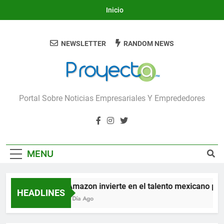
Skip
Inicio
to
content
NEWSLETTER
RANDOM NEWS
Proyecta
Portal Sobre Noticias Empresariales Y Emprededores
MENU
Amazon invierte en el talento mexicano para 
HEADLINES
1 Día Ago