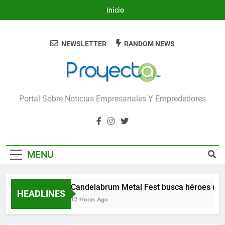
Skip
Inicio
to
content
NEWSLETTER
RANDOM NEWS
Proyecta
Portal Sobre Noticias Empresariales Y Emprededores
MENU
Candelabrum Metal Fest busca héroes de 
HEADLINES
12 Horas Ago