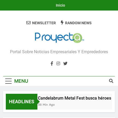
Skip
Inicio
to
content
NEWSLETTER
RANDOM NEWS
Proyecta
Portal Sobre Noticias Empresariales Y Emprededores
MENU
Candelabrum Metal Fest busca héroes de 
HEADLINES
56 Min Ago