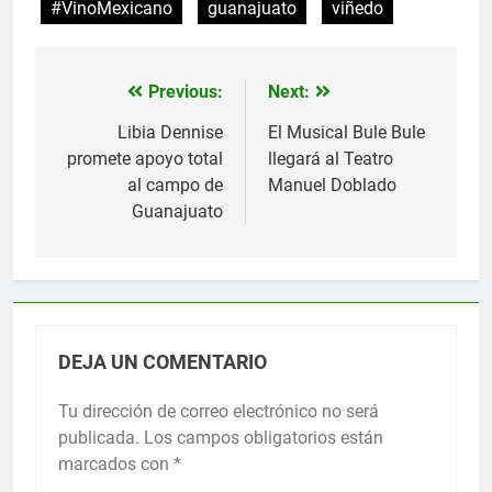
#VinoMexicano
guanajuato
viñedo
Previous:
Next:
Navegación
de
Libia Dennise
El Musical Bule Bule
promete apoyo total
llegará al Teatro
entradas
al campo de
Manuel Doblado
Guanajuato
DEJA UN COMENTARIO
Tu dirección de correo electrónico no será
publicada.
Los campos obligatorios están
marcados con
*