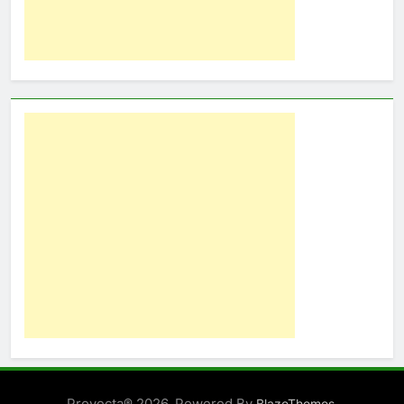
Proyecta® 2026. Powered By
.
BlazeThemes