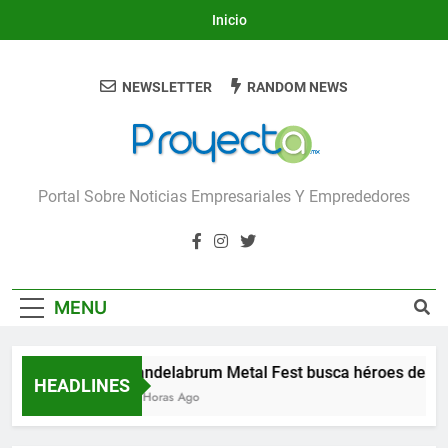
Skip
Inicio
to
content
NEWSLETTER
RANDOM NEWS
Proyecta
Portal Sobre Noticias Empresariales Y Emprededores
MENU
Candelabrum Metal Fest busca héroes de Leó
HEADLINES
13 Horas Ago