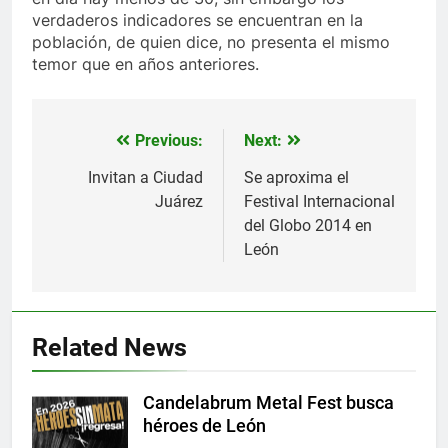
verdaderos indicadores se encuentran en la
población, de quien dice, no presenta el mismo
temor que en años anteriores.
Previous:
Next:
Navegación
de
Invitan a Ciudad
Se aproxima el
Juárez
Festival Internacional
entradas
del Globo 2014 en
León
Related News
Candelabrum Metal Fest busca
héroes de León