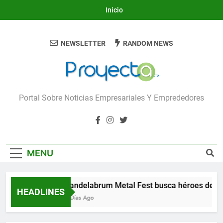
Skip
Inicio
to
content
NEWSLETTER
RANDOM NEWS
Proyecta
Portal Sobre Noticias Empresariales Y Emprededores
MENU
Candelabrum Metal Fest busca héroes de Le
HEADLINES
3 Días Ago