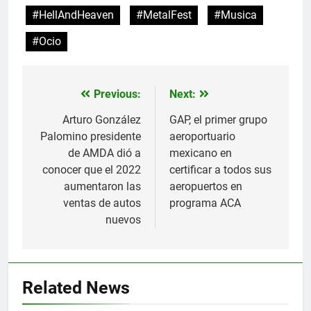
#HellAndHeaven
#MetalFest
#Musica
#Ocio
Previous:
Next:
Navegación
de
Arturo González
GAP, el primer grupo
Palomino presidente
aeroportuario
entradas
de AMDA dió a
mexicano en
conocer que el 2022
certificar a todos sus
aumentaron las
aeropuertos en
ventas de autos
programa ACA
nuevos
Related News