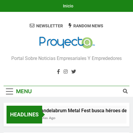
Skip
Inicio
to
content
NEWSLETTER
RANDOM NEWS
Proyecta
Portal Sobre Noticias Empresariales Y Emprededores
MENU
Candelabrum Metal Fest busca héroes de Le
HEADLINES
2 Días Ago