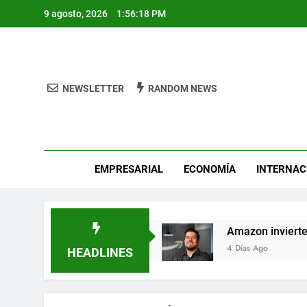
Skip
9 agosto, 2026
1:56:20 PM
to
content
NEWSLETTER
RANDOM NEWS
Pro
EMPRESARIAL
ECONOMÍA
INTERNAC
e León
Amazon invierte en el talento mexicano 
4 Días Ago
HEADLINES