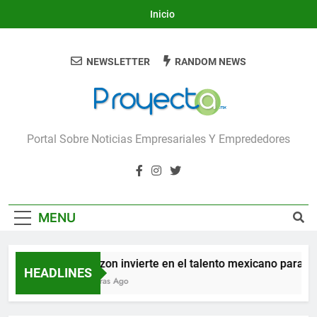
Skip
Inicio
to
content
NEWSLETTER
RANDOM NEWS
Proyecta
Portal Sobre Noticias Empresariales Y Emprededores
MENU
Amazon invierte en el talento mexicano para constr
HEADLINES
10 Horas Ago