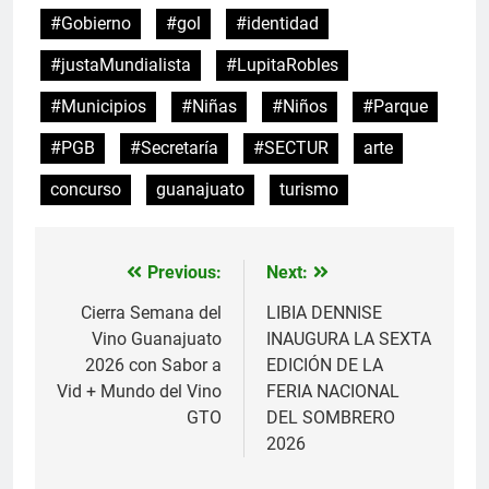
#Gobierno
#gol
#identidad
#justaMundialista
#LupitaRobles
#Municipios
#Niñas
#Niños
#Parque
#PGB
#Secretaría
#SECTUR
arte
concurso
guanajuato
turismo
Previous:
Next:
Navegación
de
Cierra Semana del
LIBIA DENNISE
Vino Guanajuato
INAUGURA LA SEXTA
entradas
2026 con Sabor a
EDICIÓN DE LA
Vid + Mundo del Vino
FERIA NACIONAL
GTO
DEL SOMBRERO
2026