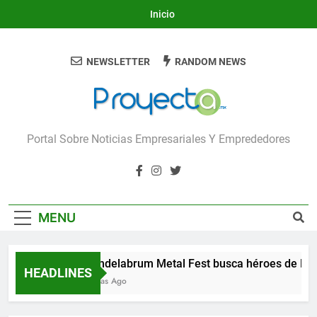
Skip
Inicio
to
content
NEWSLETTER
RANDOM NEWS
Proyecta
Portal Sobre Noticias Empresariales Y Emprededores
MENU
Candelabrum Metal Fest busca héroes de León
HEADLINES
2 Días Ago