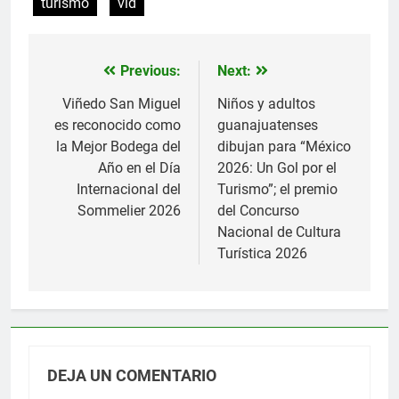
turismo
vid
Previous:
Next:
Navegación
de
Viñedo San Miguel
Niños y adultos
es reconocido como
guanajuatenses
entradas
la Mejor Bodega del
dibujan para “México
Año en el Día
2026: Un Gol por el
Internacional del
Turismo”; el premio
Sommelier 2026
del Concurso
Nacional de Cultura
Turística 2026
DEJA UN COMENTARIO