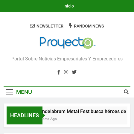
Skip
Inicio
to
content
NEWSLETTER
RANDOM NEWS
Proyecta
Portal Sobre Noticias Empresariales Y Emprededores
MENU
Candelabrum Metal Fest busca héroes de Leó
HEADLINES
8 Horas Ago