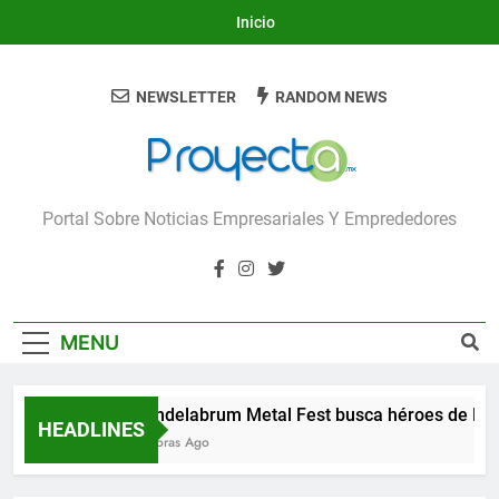
Skip
Inicio
to
content
NEWSLETTER
RANDOM NEWS
Proyecta
Portal Sobre Noticias Empresariales Y Emprededores
MENU
Candelabrum Metal Fest busca héroes de León
HEADLINES
6 Horas Ago