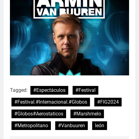
Tagged:
#Espectáculos
#Festival
#Festival.#Internacional.#Globos
#FIG2024
#Globos#Aerostaticos
#Marshmelo
#Metropolitano
#Vanbuuren
león