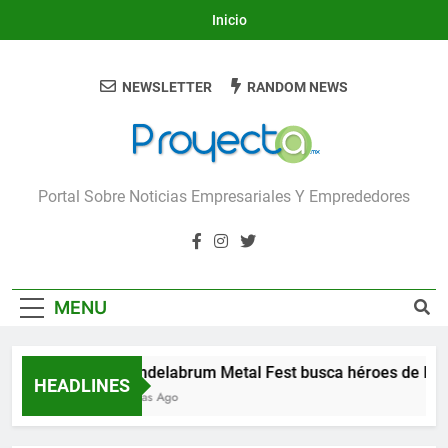
Skip
Inicio
to
content
NEWSLETTER
RANDOM NEWS
Proyecta
Portal Sobre Noticias Empresariales Y Emprededores
MENU
Candelabrum Metal Fest busca héroes de León
HEADLINES
3 Días Ago