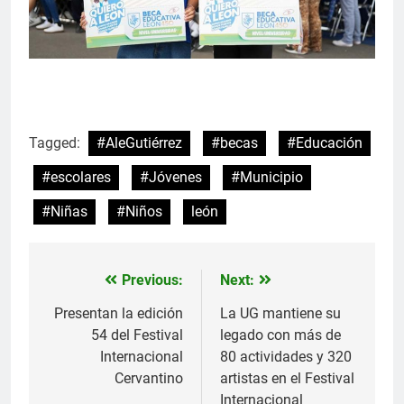
Tagged:
#AleGutiérrez
#becas
#Educación
#escolares
#Jóvenes
#Municipio
#Niñas
#Niños
león
Previous:
Next:
Navegación
de
Presentan la edición
La UG mantiene su
54 del Festival
legado con más de
entradas
Internacional
80 actividades y 320
Cervantino
artistas en el Festival
Internacional