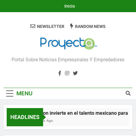
Skip
Inicio
to
content
NEWSLETTER
RANDOM NEWS
Proyecta
Portal Sobre Noticias Empresariales Y Emprededores
MENU
Amazon invierte en el talento mexicano para constr
HEADLINES
22 Horas Ago