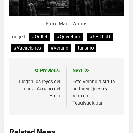
Foto: Mario Armas
Tagged:
#Outlet
#Querétaro
#SECTUR
#Vacaciones
#Verano
turismo
Previous:
Next:
Navegación
de
Llegan los reyes del
Este Verano disfruta
mar al Acuario del
un buen Queso y
entradas
Bajío
Vino en
Tequisquiapan
Related News